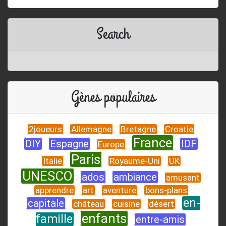
Search
Gènes populaires
2joueurs
Allemagne
Bretagne
Croatie
France
DIY
Espagne
IDF
Europe
Paris
Italie
Royaume-Uni
UK
UNESCO
ados
ambiance
amusant
apprendre
art
aventure
bons-plans
en-
capitale
château
cuisine
désert
enfants
famille
entre-amis