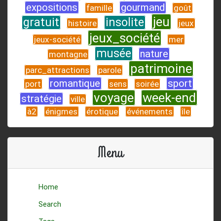
expositions
gourmand
famille
goût
jeu
gratuit
insolite
histoire
jeux
jeux_société
jeux-société
mer
musée
nature
montagne
patrimoine
parc_attractions
parole
romantique
sport
port
sens
soirée
voyage
week-end
stratégie
ville
à2
énigmes
érotique
événements
île
Menu
Home
Search