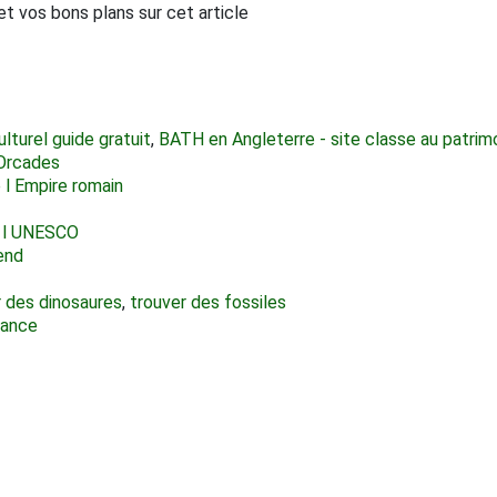
t vos bons plans sur cet article
turel guide gratuit
,
BATH en Angleterre - site classe au patrim
Orcades
 l Empire romain
e l UNESCO
end
 des dinosaures
,
trouver des fossiles
rance