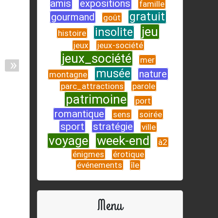
amis
expositions
famille
gratuit
gourmand
goût
jeu
insolite
histoire
jeux
jeux-société
jeux_société
»
mer
musée
nature
montagne
parc_attractions
parole
patrimoine
port
romantique
sens
soirée
sport
stratégie
ville
voyage
week-end
à2
énigmes
érotique
événements
île
Menu