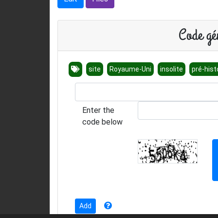
Code gén
site
Royaume-Uni
insolite
pré-hist
Enter the
code below