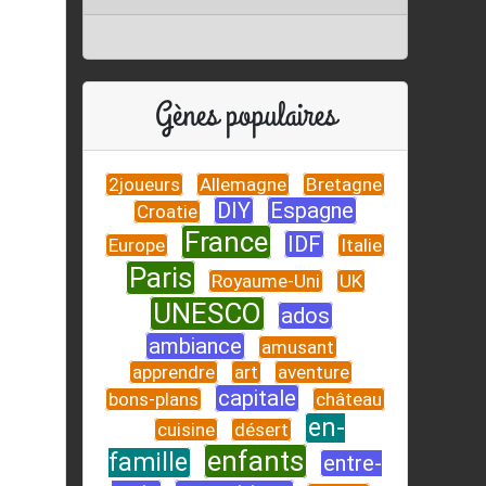
Gènes populaires
2joueurs
Allemagne
Bretagne
DIY
Espagne
Croatie
France
IDF
Europe
Italie
Paris
Royaume-Uni
UK
UNESCO
ados
ambiance
amusant
apprendre
art
aventure
capitale
bons-plans
château
en-
cuisine
désert
enfants
famille
entre-