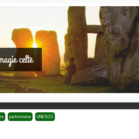
agie celte
re
patrimoine
UNESCO