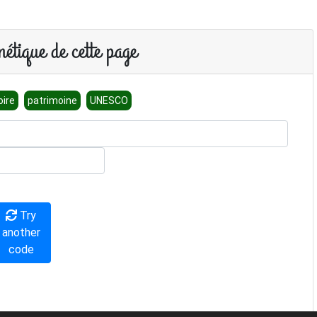
étique de cette page
oire
patrimoine
UNESCO
Try
another
code