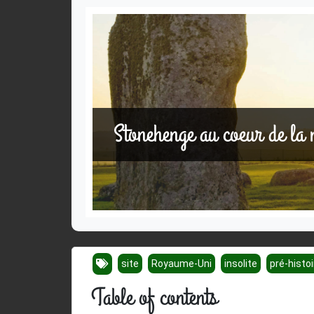
Stonehenge au coeur de la m
site
Royaume-Uni
insolite
pré-histoi
Table of contents