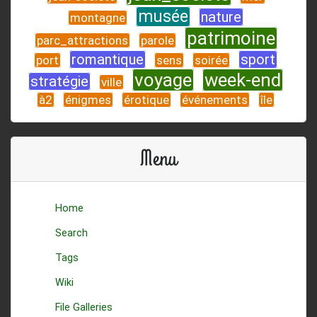
musée
nature
montagne
patrimoine
parc_attractions
parole
romantique
sport
port
sens
soirée
voyage
week-end
stratégie
ville
à2
énigmes
érotique
événements
île
Menu
Home
Search
Tags
Wiki
File Galleries