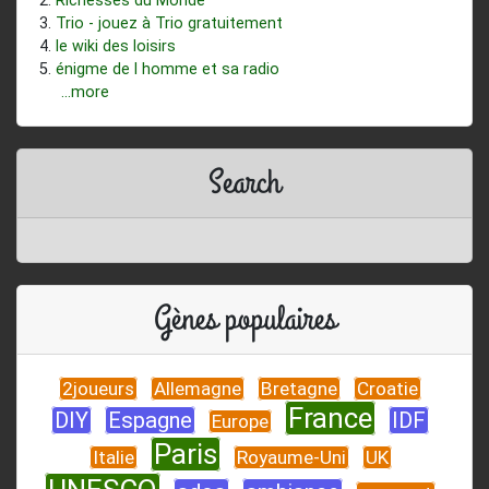
Richesses du Monde
Trio - jouez à Trio gratuitement
le wiki des loisirs
énigme de l homme et sa radio
...more
Search
Gènes populaires
2joueurs
Allemagne
Bretagne
Croatie
France
DIY
Espagne
IDF
Europe
Paris
Italie
Royaume-Uni
UK