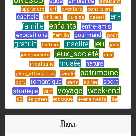
UNESCO
ados
ambiance
amusant
apprendre
art
aventure
bons-plans
en-
capitale
château
cuisine
désert
enfants
famille
entre-amis
expositions
gourmand
famille
goût
jeu
gratuit
insolite
histoire
jeux
jeux_société
jeux-société
mer
musée
nature
montagne
patrimoine
parc_attractions
parole
romantique
sport
port
sens
soirée
voyage
week-end
stratégie
ville
à2
énigmes
érotique
événements
île
Menu