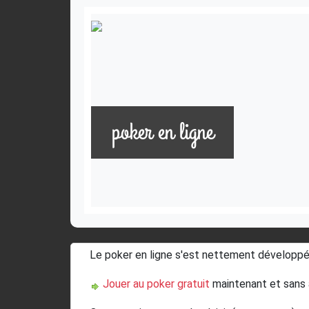
poker en ligne
Le poker en ligne s'est nettement développé
Jouer au poker gratuit
maintenant et sans 