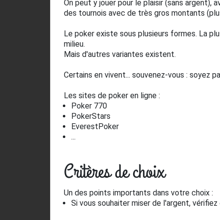
On peut y jouer pour le plaisir (sans argent),
des tournois avec de très gros montants (plus
Le poker existe sous plusieurs formes. La pl
milieu.
Mais d'autres variantes existent.
Certains en vivent... souvenez-vous : soyez pa
Les sites de poker en ligne :
Poker 770
PokerStars
EverestPoker
...
Critères de choix
Un des points importants dans votre choix :
Si vous souhaiter miser de l'argent, vérifie