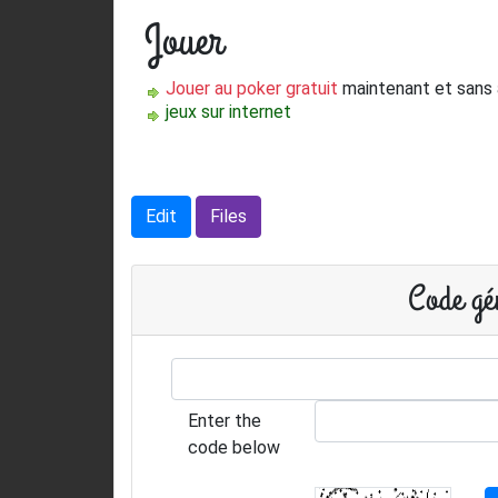
Jouer
Jouer au poker gratuit
maintenant et sans 
jeux sur internet
Edit
Files
Code gén
Enter the
code below